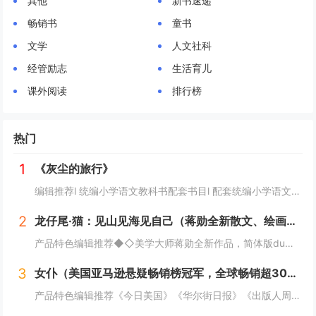
其他
新书速递
畅销书
童书
文学
人文社科
经管励志
生活育儿
课外阅读
排行榜
热门
1
《灰尘的旅行》
编辑推荐l 统编小学语文教科书配套书目l 配套统编小学语文教科书“快乐读书吧”栏目同步使用l 统编义务教育教科书小学语文主编曹文轩、陈先云担纲主编l 精选原作，提供阅读指导l 人民教育出版社课程教材研究所小学语文课程研究开发中心编辑出版l...
2
龙仔尾·猫：见山见海见自己（蒋勋全新散文、绘画、书法、摄影，一部静心疗愈之作！人生缓缓，自有答案）
产品特色编辑推荐◆◇美学大师蒋勋全新作品，简体版du家授权！收录蒋勋全新随笔、书法、绘画、摄影，一部静心疗愈之作！◆◇蒋勋美学散文代表作，寻找一个人的桃花源！蒋勋的散文充满东方美学韵味，独树一帜，几十年来畅销两岸三地千万册，是一代人心目中的...
3
女仆（美国亚马逊悬疑畅销榜冠军，全球畅销超300万册，《纽约时报》霸榜39周）
产品特色编辑推荐《今日美国》《华尔街日报》《出版人周刊》《星期日泰晤士报》联袂推荐，《纽约时报》畅销榜霸榜39周，美国亚马逊悬疑畅销榜NO.1，美国亚马逊2023年度最佳图书奖，Goodreads 2023年度读者选择奖，2023年荣获国际...