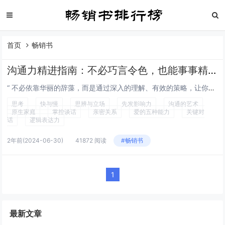
首页
畅销书
沟通力精进指南：不必巧言令色，也能事事精彩——提升沟通能力的十本好书推荐
“ 不必依靠华丽的辞藻，而是通过深入的理解、有效的策略，让你的每一次沟通都成为连接心灵的桥梁，让生活和工作因此而更加精彩。” 沟通力不仅...
思考
快与慢
思辨与立场
先发影响力
沟通的艺术
原生家庭
掌控谈话
亲密关系
爱的五种能力
关键对
话
逻辑表达力
2年前
(2024-06-30)
41872 阅读
#畅销书
1
最新文章