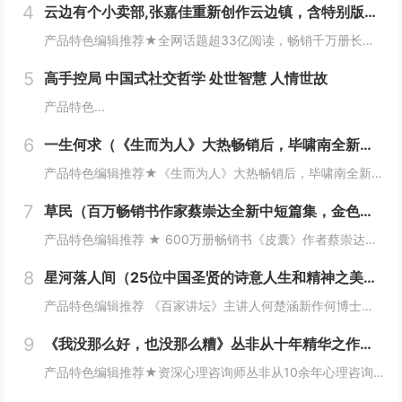
4
云边有个小卖部,张嘉佳重新创作云边镇，含特别版三封面原著、声画光影书、影视周边
产品特色编辑推荐★全网话题超33亿阅读，畅销千万册长篇小说升级套装，张嘉佳的创作巅峰，热卖6年不衰之作！★同名电影由张嘉佳执导，彭昱畅饰演刘十三，周也饰演程霜，著名摄影师李屏宾为摄影指导。★全新升级版声画光影套装，内含特别版三封面原著小说、...
5
高手控局 中国式社交哲学 处世智慧 人情世故
产品特色...
6
一生何求（《生而为人》大热畅销后，毕啸南全新小说力作，书写一个家族四代人的命运狂想曲）
产品特色编辑推荐★《生而为人》大热畅销后，毕啸南全新小说力作！《一生何求》，是追问，是思索，也是回答。★一个家族四代人的命运狂想曲：一次国境线上的生死大逃亡、一首底层女性的情欲之歌、一场杀死父权的无声挑战……一代人有一代人的风雪，一代人有一...
7
草民（百万畅销书作家蔡崇达全新中短篇集，金色故乡三部曲（《皮囊》《命运》《草民》）收官力作！
产品特色编辑推荐 ★ 600万册畅销书《皮囊》作者蔡崇达全新中篇小说集★ 故乡三部曲（《皮囊》《命运》《草民》）收官力作★ 李敬泽倾情推荐，国内四大文学期刊力荐★ 普通人的坚韧与美好，生生不息的民族根性★ 即使生如草芥，也当有名有...
8
星河落人间（25位中国圣贤的诗意人生和精神之美！《百家讲坛》主讲人何楚涵博士新作，中国文化版《人类群星闪耀时》）
产品特色编辑推荐 《百家讲坛》主讲人何楚涵新作何博士带我们跨越千年，对话中国圣贤，分享文化与心灵的盛宴！ 传承文化里的中国式浪漫从先秦到明清，梳理2500年来中国圣贤的精神之美，领略中国古典文学与诗词的韵味，感受历史的波...
9
《我没那么好，也没那么糟》丛非从十年精华之作！非鸡汤、不矫情！
产品特色编辑推荐★资深心理咨询师丛非从10余年心理咨询精华之作！一本书的价格获得如亲临心理咨询室的“服务”！★近60篇文章，包含大量真实咨询案例！发现平凡生活总自己的渺小与伟大，从而摆脱内耗、强大内心、稳定内核。★从工作、生活，亲情、友情、...