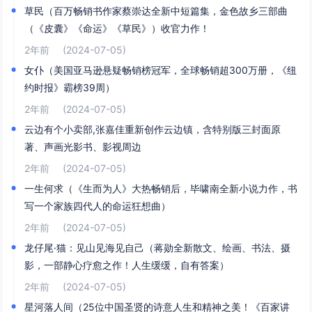
草民（百万畅销书作家蔡崇达全新中短篇集，金色故乡三部曲
（《皮囊》《命运》《草民》）收官力作！
2年前
(2024-07-05)
女仆（美国亚马逊悬疑畅销榜冠军，全球畅销超300万册，《纽
约时报》霸榜39周）
2年前
(2024-07-05)
云边有个小卖部,张嘉佳重新创作云边镇，含特别版三封面原
著、声画光影书、影视周边
2年前
(2024-07-05)
一生何求（《生而为人》大热畅销后，毕啸南全新小说力作，书
写一个家族四代人的命运狂想曲）
2年前
(2024-07-05)
龙仔尾·猫：见山见海见自己（蒋勋全新散文、绘画、书法、摄
影，一部静心疗愈之作！人生缓缓，自有答案）
2年前
(2024-07-05)
星河落人间（25位中国圣贤的诗意人生和精神之美！《百家讲