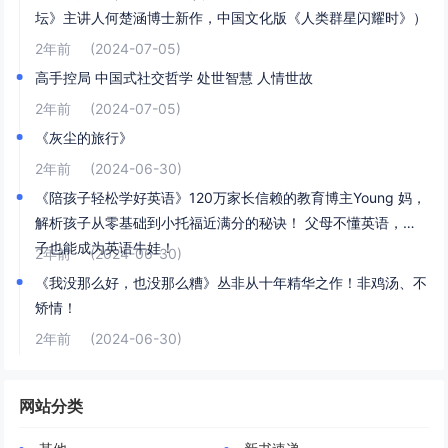
坛》主讲人何楚涵博士新作，中国文化版《人类群星闪耀时》）
2年前
(2024-07-05)
高手控局 中国式社交哲学 处世智慧 人情世故
2年前
(2024-07-05)
《灰尘的旅行》
2年前
(2024-06-30)
《陪孩子轻松学好英语》120万家长信赖的教育博主Young 妈，
解析孩子从零基础到小托福近满分的秘诀！ 父母不懂英语，孩
子也能成为英语牛娃！
2年前
(2024-06-30)
《我没那么好，也没那么糟》丛非从十年精华之作！非鸡汤、不
矫情！
2年前
(2024-06-30)
网站分类