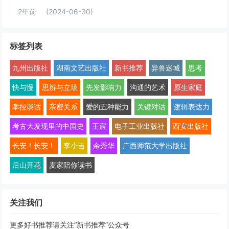
2年前
(2024-06-30)
标签列表
九州出版社
湖南文艺出版社
新书推荐
异兽迷城
思考
快与慢
思辨与立场
先发影响力
沟通的艺术
原生家庭
掌控谈话
亲密关系
爱的五种能力
关键对话
逻辑表达力
考古大发现里的中国史
王宸
电子工业出版社
西安出版社
长安！长安！
李小吉
余秀华
广西师范大学出版社
后山开花
麦家陪你读书
关注我们
更多好书推荐请关注“新书推荐”公众号