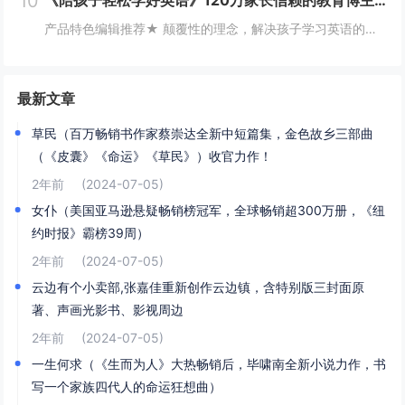
10
产品特色编辑推荐★ 颠覆性的理念，解决孩子学习英语的疑惑和难题：应该先学习拼音还是先学习英语？进入了“母语强势期”，还来得及起步学习英语吗？家长不懂英语，孩子没有英语环境怎么办？如何轻松启蒙？怎样快速进阶？学习英语时有哪些坑必须避开？在某些...
最新文章
草民（百万畅销书作家蔡崇达全新中短篇集，金色故乡三部曲
（《皮囊》《命运》《草民》）收官力作！
2年前
(2024-07-05)
女仆（美国亚马逊悬疑畅销榜冠军，全球畅销超300万册，《纽
约时报》霸榜39周）
2年前
(2024-07-05)
云边有个小卖部,张嘉佳重新创作云边镇，含特别版三封面原
著、声画光影书、影视周边
2年前
(2024-07-05)
一生何求（《生而为人》大热畅销后，毕啸南全新小说力作，书
写一个家族四代人的命运狂想曲）