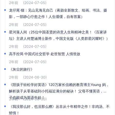
2年前
(2024-07-05)
龙仔尾·猫：见山见海见自己（蒋勋全新散文、绘画、书法、摄
影，一部静心疗愈之作！人生缓缓，自有答案）
2年前
(2024-07-05)
星河落人间（25位中国圣贤的诗意人生和精神之美！《百家讲
坛》主讲人何楚涵博士新作，中国文化版《人类群星闪耀时》）
2年前
(2024-07-05)
高手控局 中国式社交哲学 处世智慧 人情世故
2年前
(2024-07-05)
《灰尘的旅行》
2年前
(2024-06-30)
《陪孩子轻松学好英语》120万家长信赖的教育博主Young 妈，
解析孩子从零基础到小托福近满分的秘诀！ 父母不懂英语，孩
子也能成为英语牛娃！
2年前
(2024-06-30)
《我没那么好，也没那么糟》丛非从十年精华之作！非鸡汤、不
矫情！