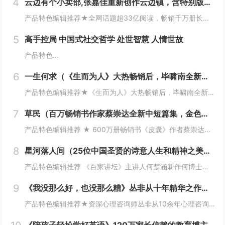
4
云边有个小卖部,张嘉佳重新创作云边镇，含特别版三封面原著、声画光影书、影视周边
产品特色编辑推荐★全网话题超33亿阅读，畅销千万册长篇小说升级套装，张嘉佳的创作巅峰，热卖6年不衰之作！★同名电影由张嘉佳执导，彭昱畅饰演刘十三，周也饰演程霜，著名摄影师李屏宾为摄影指导。★全新升级版声画光影套装，内含特别版三封面原著小说、...
5
高手控局 中国式社交哲学 处世智慧 人情世故
产品特色...
6
一生何求（《生而为人》大热畅销后，毕啸南全新小说力作，书写一个家族四代人的命运狂想曲）
产品特色编辑推荐★《生而为人》大热畅销后，毕啸南全新小说力作！《一生何求》，是追问，是思索，也是回答。★一个家族四代人的命运狂想曲：一次国境线上的生死大逃亡、一首底层女性的情欲之歌、一场杀死父权的无声挑战……一代人有一代人的风雪，一代人有一...
7
草民（百万畅销书作家蔡崇达全新中短篇集，金色故乡三部曲（《皮囊》《命运》《草民》）收官力作！
产品特色编辑推荐 ★ 600万册畅销书《皮囊》作者蔡崇达全新中篇小说集★ 故乡三部曲（《皮囊》《命运》《草民》）收官力作★ 李敬泽倾情推荐，国内四大文学期刊力荐★ 普通人的坚韧与美好，生生不息的民族根性★ 即使生如草芥，也当有名有...
8
星河落人间（25位中国圣贤的诗意人生和精神之美！《百家讲坛》主讲人何楚涵博士新作，中国文化版《人类群星闪耀时》）
产品特色编辑推荐 《百家讲坛》主讲人何楚涵新作何博士带我们跨越千年，对话中国圣贤，分享文化与心灵的盛宴！ 传承文化里的中国式浪漫从先秦到明清，梳理2500年来中国圣贤的精神之美，领略中国古典文学与诗词的韵味，感受历史的波...
9
《我没那么好，也没那么糟》丛非从十年精华之作！非鸡汤、不矫情！
产品特色编辑推荐★资深心理咨询师丛非从10余年心理咨询精华之作！一本书的价格获得如亲临心理咨询室的“服务”！★近60篇文章，包含大量真实咨询案例！发现平凡生活总自己的渺小与伟大，从而摆脱内耗、强大内心、稳定内核。★从工作、生活，亲情、友情、...
《陪孩子轻松学好英语》120万家长信赖的教育博主Young 妈， 解析孩子从零基础到小托福近满分的秘诀！ 父母不懂英语，孩子也能成为英语牛娃！