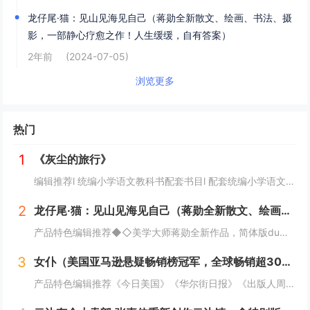
龙仔尾·猫：见山见海见自己（蒋勋全新散文、绘画、书法、摄
影，一部静心疗愈之作！人生缓缓，自有答案）
2年前
(2024-07-05)
浏览更多
热门
1
《灰尘的旅行》
编辑推荐l 统编小学语文教科书配套书目l 配套统编小学语文教科书“快乐读书吧”栏目同步使用l 统编义务教育教科书小学语文主编曹文轩、陈先云担纲主编l 精选原作，提供阅读指导l 人民教育出版社课程教材研究所小学语文课程研究开发中心编辑出版l...
2
龙仔尾·猫：见山见海见自己（蒋勋全新散文、绘画、书法、摄影，一部静心疗愈之作！人生缓缓，自有答案）
产品特色编辑推荐◆◇美学大师蒋勋全新作品，简体版du家授权！收录蒋勋全新随笔、书法、绘画、摄影，一部静心疗愈之作！◆◇蒋勋美学散文代表作，寻找一个人的桃花源！蒋勋的散文充满东方美学韵味，独树一帜，几十年来畅销两岸三地千万册，是一代人心目中的...
3
女仆（美国亚马逊悬疑畅销榜冠军，全球畅销超300万册，《纽约时报》霸榜39周）
产品特色编辑推荐《今日美国》《华尔街日报》《出版人周刊》《星期日泰晤士报》联袂推荐，《纽约时报》畅销榜霸榜39周，美国亚马逊悬疑畅销榜NO.1，美国亚马逊2023年度最佳图书奖，Goodreads 2023年度读者选择奖，2023年荣获国际...