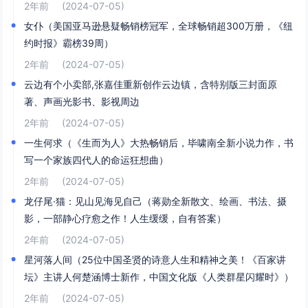
2年前
(2024-07-05)
女仆（美国亚马逊悬疑畅销榜冠军，全球畅销超300万册，《纽
约时报》霸榜39周）
2年前
(2024-07-05)
云边有个小卖部,张嘉佳重新创作云边镇，含特别版三封面原
著、声画光影书、影视周边
2年前
(2024-07-05)
一生何求（《生而为人》大热畅销后，毕啸南全新小说力作，书
写一个家族四代人的命运狂想曲）
2年前
(2024-07-05)
龙仔尾·猫：见山见海见自己（蒋勋全新散文、绘画、书法、摄
影，一部静心疗愈之作！人生缓缓，自有答案）
2年前
(2024-07-05)
星河落人间（25位中国圣贤的诗意人生和精神之美！《百家讲
坛》主讲人何楚涵博士新作，中国文化版《人类群星闪耀时》）
2年前
(2024-07-05)