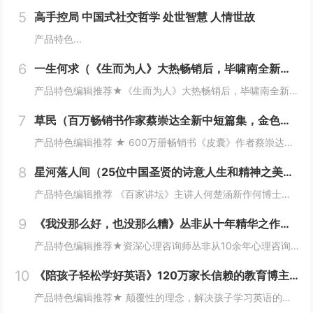
5
高手控局 中国式社交哲学 处世智慧 人情世故
产品特色...
6
一生何求（《生而为人》大热畅销后，毕啸南全新小说力作，书写一个家族四代人的命运狂想曲）
产品特色编辑推荐★《生而为人》大热畅销后，毕啸南全新小说力作！《一生何求》，是追问，是思索，也是回答。★一个家族四代人的命运狂想曲：一次国境线上的生死大逃亡、一首底层女性的情欲之歌、一场杀死父权的无声挑战……一代人有一代人的风雪，一代人有一...
7
草民（百万畅销书作家蔡崇达全新中短篇集，金色故乡三部曲（《皮囊》《命运》《草民》）收官力作！
产品特色编辑推荐 ★ 600万册畅销书《皮囊》作者蔡崇达全新中篇小说集★ 故乡三部曲（《皮囊》《命运》《草民》）收官力作★ 李敬泽倾情推荐，国内四大文学期刊力荐★ 普通人的坚韧与美好，生生不息的民族根性★ 即使生如草芥，也当有名有...
8
星河落人间（25位中国圣贤的诗意人生和精神之美！《百家讲坛》主讲人何楚涵博士新作，中国文化版《人类群星闪耀时》）
产品特色编辑推荐 《百家讲坛》主讲人何楚涵新作何博士带我们跨越千年，对话中国圣贤，分享文化与心灵的盛宴！ 传承文化里的中国式浪漫从先秦到明清，梳理2500年来中国圣贤的精神之美，领略中国古典文学与诗词的韵味，感受历史的波...
9
《我没那么好，也没那么糟》丛非从十年精华之作！非鸡汤、不矫情！
产品特色编辑推荐★资深心理咨询师丛非从10余年心理咨询精华之作！一本书的价格获得如亲临心理咨询室的“服务”！★近60篇文章，包含大量真实咨询案例！发现平凡生活总自己的渺小与伟大，从而摆脱内耗、强大内心、稳定内核。★从工作、生活，亲情、友情、...
10
《陪孩子轻松学好英语》120万家长信赖的教育博主Young 妈， 解析孩子从零基础到小托福近满分的秘诀！ 父母不懂英语，孩子也能成为英语牛娃！
产品特色编辑推荐★ 颠覆性的理念，解决孩子学习英语的疑惑和难题：应该先学习拼音还是先学习英语？进入了“母语强势期”，还来得及起步学习英语吗？家长不懂英语，孩子没有英语环境怎么办？如何轻松启蒙？怎样快速进阶？学习英语时有哪些坑必须避开？在某些...