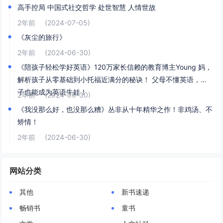
高手控局 中国式社交哲学 处世智慧 人情世故
2年前
(2024-07-05)
《灰尘的旅行》
2年前
(2024-06-30)
《陪孩子轻松学好英语》120万家长信赖的教育博主Young 妈，
解析孩子从零基础到小托福近满分的秘诀！ 父母不懂英语，孩
子也能成为英语牛娃！
2年前
(2024-06-30)
《我没那么好，也没那么糟》丛非从十年精华之作！非鸡汤、不
矫情！
2年前
(2024-06-30)
网站分类
其他
新书速递
畅销书
童书