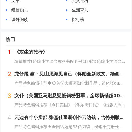
文学
人文社科
经管励志
生活育儿
课外阅读
排行榜
热门
1
《灰尘的旅行》
编辑推荐l 统编小学语文教科书配套书目l 配套统编小学语文教科书“快乐读书吧”栏目同步使用l 统编义务教育教科书小学语文主编曹文轩、陈先云担纲主编l 精选原作，提供阅读指导l 人民教育出版社课程教材研究所小学语文课程研究开发中心编辑出版l...
2
龙仔尾·猫：见山见海见自己（蒋勋全新散文、绘画、书法、摄影，一部静心疗愈之作！人生缓缓，自有答案）
产品特色编辑推荐◆◇美学大师蒋勋全新作品，简体版du家授权！收录蒋勋全新随笔、书法、绘画、摄影，一部静心疗愈之作！◆◇蒋勋美学散文代表作，寻找一个人的桃花源！蒋勋的散文充满东方美学韵味，独树一帜，几十年来畅销两岸三地千万册，是一代人心目中的...
3
女仆（美国亚马逊悬疑畅销榜冠军，全球畅销超300万册，《纽约时报》霸榜39周）
产品特色编辑推荐《今日美国》《华尔街日报》《出版人周刊》《星期日泰晤士报》联袂推荐，《纽约时报》畅销榜霸榜39周，美国亚马逊悬疑畅销榜NO.1，美国亚马逊2023年度最佳图书奖，Goodreads 2023年度读者选择奖，2023年荣获国际...
4
云边有个小卖部,张嘉佳重新创作云边镇，含特别版三封面原著、声画光影书、影视周边
产品特色编辑推荐★全网话题超33亿阅读，畅销千万册长篇小说升级套装，张嘉佳的创作巅峰，热卖6年不衰之作！★同名电影由张嘉佳执导，彭昱畅饰演刘十三，周也饰演程霜，著名摄影师李屏宾为摄影指导。★全新升级版声画光影套装，内含特别版三封面原著小说、...