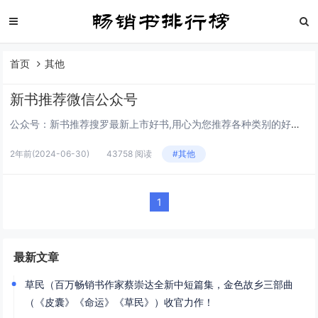
首页
其他
新书推荐微信公众号
公众号：新书推荐搜罗最新上市好书,用心为您推荐各种类别的好书并说明推荐理由,好书推荐、畅销书推荐、新书推荐、励志好书、文学经典、计算机大作、小说排行、世界名著、中文名著、互联网、电商等各种类别均均有涉及。请关注我们...
2年前
(2024-06-30)
43758 阅读
#其他
1
最新文章
草民（百万畅销书作家蔡崇达全新中短篇集，金色故乡三部曲
（《皮囊》《命运》《草民》）收官力作！